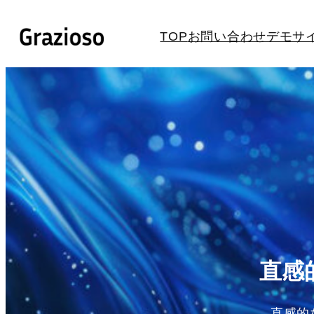
内
容
TOP
お問い合わせ
デモサ
を
ス
キ
ッ
プ
直感
直感的