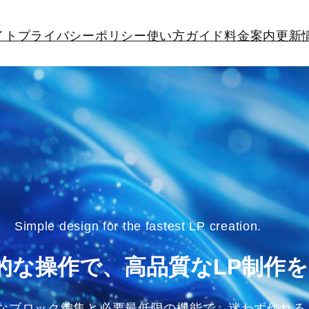
イト
プライバシーポリシー
使い方ガイド
料金案内
更新
Simple design for the fastest LP creation.
的な操作で、高品質なLP制作を
なブロック編集と必要最低限の機能で、迷わず作れる