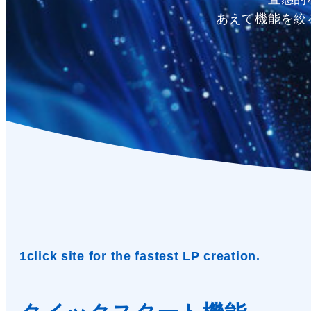
あえて機能を絞
1click site for the fastest LP creation.